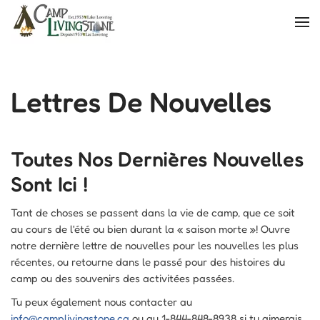
Skip
to
main
content
Lettres De Nouvelles
Toutes Nos Dernières Nouvelles
Sont Ici !
Tant de choses se passent dans la vie de camp, que ce soit
au cours de l'été ou bien durant la « saison morte »! Ouvre
notre dernière lettre de nouvelles pour les nouvelles les plus
récentes, ou retourne dans le passé pour des histoires du
camp ou des souvenirs des activitées passées.
Tu peux également nous contacter au
info@camplivingstone.ca
ou au 1-844-848-8938 si tu aimerais