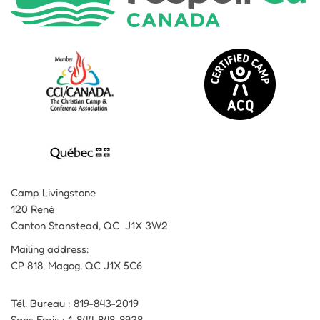
Camp Livingstone
120 René
Canton Stanstead, QC J1X 3W2
Mailing address:
CP 818, Magog, QC J1X 5C6
Tél. Bureau : 819-843-2019
Sans Frais : 1-844-848-8938